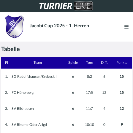
Jacobi Cup 2025 - 1. Herren
Tabelle
Pl
Team
Spiele
Tore
Diff.
Punkte
1.
SG Radolfshausen/Krebeck I
6
8
:
2
6
15
2.
FC Höherberg
6
17
:
5
12
15
3.
SV Bilshausen
6
11
:
7
4
12
4.
SV Rhume-Oder A-Jgd
6
10
:
10
0
9