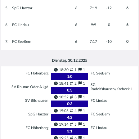
5.
SpG Harztor
6
7
:
19
-12
6
6.
FC Lindau
6
9
:
9
0
6
7.
FC SeeBern
6
7
:
17
-10
0
Dienstag, 30.12.2025
18:30
1
1
FC Höherberg
FC SeeBern
1
:
0
18:41
2
1
SG
SV Rhume-Oder A-Jgd
Radolfshausen/Krebeck I
0
:
3
18:52
3
1
SV Bilshausen
FC Lindau
0
:
3
19:03
4
1
SpG Harztor
FC SeeBern
4
:
2
19:14
5
1
FC Höherberg
FC Lindau
3
:
1
19:25
6
1