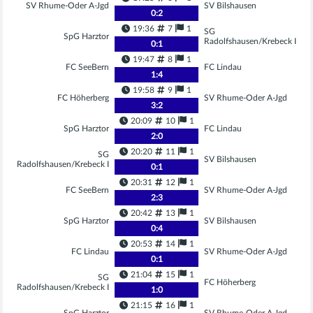
SV Rhume-Oder A-Jgd
SV Bilshausen
0
:
2
19:36
7
1
SG
SpG Harztor
Radolfshausen/Krebeck I
0
:
1
19:47
8
1
FC SeeBern
FC Lindau
1
:
4
19:58
9
1
FC Höherberg
SV Rhume-Oder A-Jgd
3
:
2
20:09
10
1
SpG Harztor
FC Lindau
2
:
0
20:20
11
1
SG
SV Bilshausen
Radolfshausen/Krebeck I
0
:
1
20:31
12
1
FC SeeBern
SV Rhume-Oder A-Jgd
2
:
3
20:42
13
1
SpG Harztor
SV Bilshausen
0
:
4
20:53
14
1
FC Lindau
SV Rhume-Oder A-Jgd
0
:
1
21:04
15
1
SG
FC Höherberg
Radolfshausen/Krebeck I
1
:
0
21:15
16
1